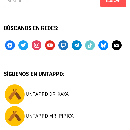
BÚSCANOS EN REDES:
facebook
twitter
instagram
youtube
twitch
telegram
tiktok
bluesky
mail
SÍGUENOS EN UNTAPPD:
UNTAPPD DR. XAXA
UNTAPPD MR. PIPICA