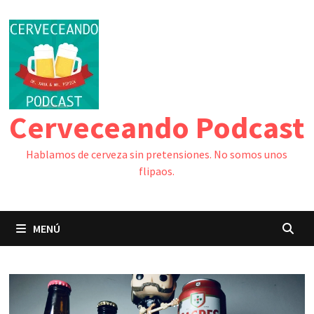
Saltar
al
contenido
Cerveceando Podcast
Hablamos de cerveza sin pretensiones. No somos unos
flipaos.
MENÚ