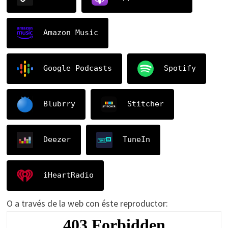
Amazon Music
Google Podcasts
Spotify
Blubrry
Stitcher
Deezer
TuneIn
iHeartRadio
O a través de la web con éste reproductor: