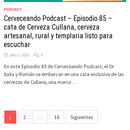
PODCAST
Cerveceando Podcast – Episodio 85 –
cata de Cerveza Cullana, cerveza
artesanal, rural y templaria listo para
escuchar
julio 1, 2025
0
En este Episodio 85 de Cerveceando Podcast, el Dr.
XaXa y Román se embarcan en una cata exclusiva de las
cervezas de Cullana, una marca …
Paginación
1
2
…
16
Siguientes
de