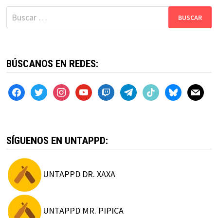
entradas
Buscar:
BÚSCANOS EN REDES:
facebook
twitter
instagram
youtube
twitch
telegram
tiktok
bluesky
mail
SÍGUENOS EN UNTAPPD:
UNTAPPD DR. XAXA
UNTAPPD MR. PIPICA