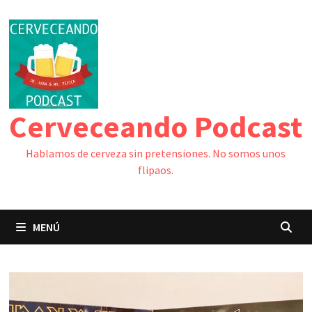
Saltar
al
contenido
Cerveceando Podcast
Hablamos de cerveza sin pretensiones. No somos unos
flipaos.
MENÚ