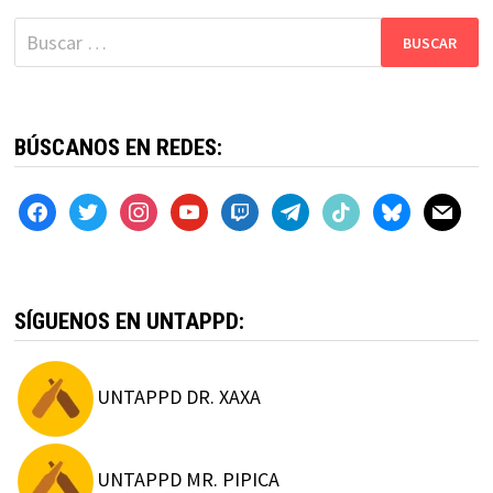
Buscar:
BÚSCANOS EN REDES:
facebook
twitter
instagram
youtube
twitch
telegram
tiktok
bluesky
mail
SÍGUENOS EN UNTAPPD:
UNTAPPD DR. XAXA
UNTAPPD MR. PIPICA