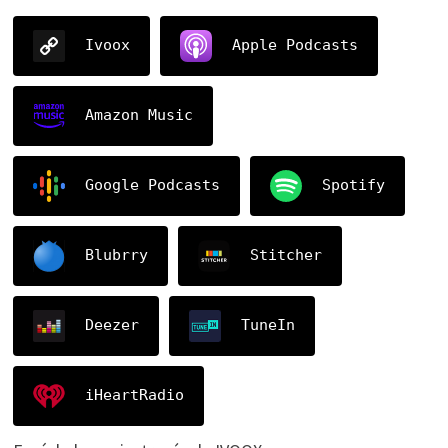
Ivoox
Apple Podcasts
Amazon Music
Google Podcasts
Spotify
Blubrry
Stitcher
Deezer
TuneIn
iHeartRadio