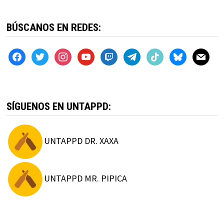
BÚSCANOS EN REDES:
facebook
twitter
instagram
youtube
twitch
telegram
tiktok
bluesky
mail
SÍGUENOS EN UNTAPPD:
UNTAPPD DR. XAXA
UNTAPPD MR. PIPICA