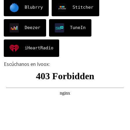
Blubrry
Stitcher
Deezer
TuneIn
iHeartRadio
Escúchanos en Ivoox: