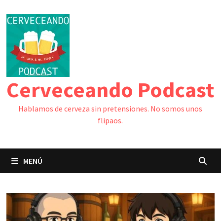
Saltar
al
contenido
Cerveceando Podcast
Hablamos de cerveza sin pretensiones. No somos unos
flipaos.
MENÚ