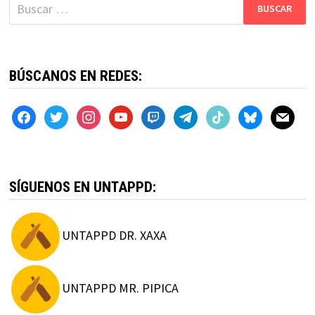
Buscar:
BÚSCANOS EN REDES:
facebook
twitter
instagram
youtube
twitch
telegram
tiktok
bluesky
mail
SÍGUENOS EN UNTAPPD:
UNTAPPD DR. XAXA
UNTAPPD MR. PIPICA