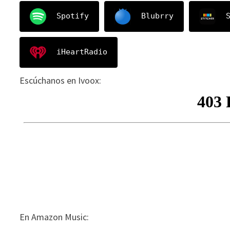
Spotify
Blubrry
iHeartRadio
Escúchanos en Ivoox:
En Amazon Music: