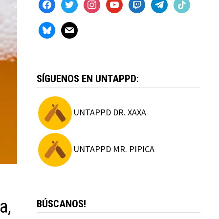
facebook
twitter
instagram
youtube
twitch
telegram
tiktok
bluesky
mail
SÍGUENOS EN UNTAPPD:
UNTAPPD DR. XAXA
UNTAPPD MR. PIPICA
a,
BÚSCANOS!