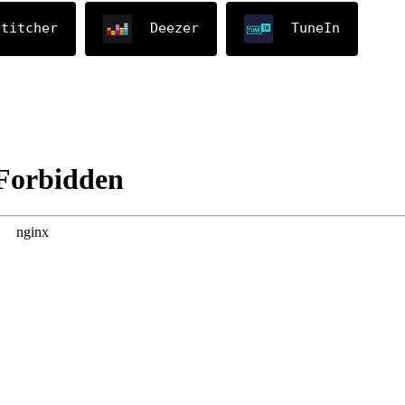
Stitcher
Deezer
TuneIn