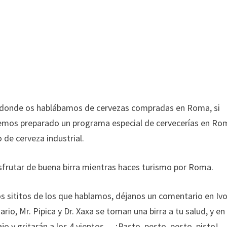
 donde os hablábamos de cervezas compradas en Roma, si
te hemos preparado un programa especial de cervecerías en R
 de cerveza industrial.
sfrutar de buena birra mientras haces turismo por Roma.
os sititos de los que hablamos, déjanos un comentario en Iv
o, Mr. Pipica y Dr. Xaxa se toman una birra a tu salud, y en
jo y gritarán a los 4 vientos… ¡Pasto, pesto, pesto, pisto!