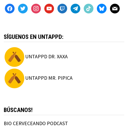
facebook
twitter
instagram
youtube
twitch
telegram
tiktok
bluesky
mail
SÍGUENOS EN UNTAPPD:
UNTAPPD DR. XAXA
UNTAPPD MR. PIPICA
BÚSCANOS!
BIO CERVECEANDO PODCAST