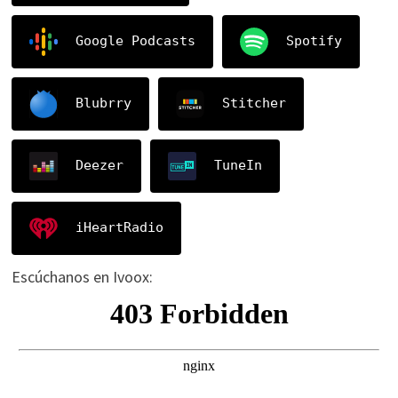
Google Podcasts
Spotify
Blubrry
Stitcher
Deezer
TuneIn
iHeartRadio
Escúchanos en Ivoox: