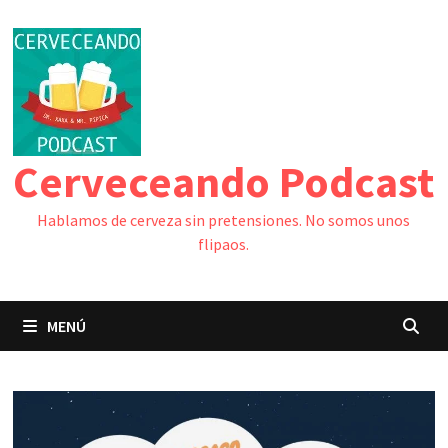
Saltar
al
contenido
Cerveceando Podcast
Hablamos de cerveza sin pretensiones. No somos unos
flipaos.
MENÚ