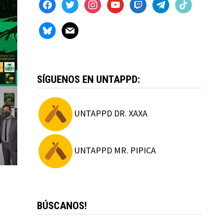
facebook
twitter
instagram
youtube
twitch
telegram
tiktok
bluesky
mail
SÍGUENOS EN UNTAPPD:
UNTAPPD DR. XAXA
UNTAPPD MR. PIPICA
BÚSCANOS!