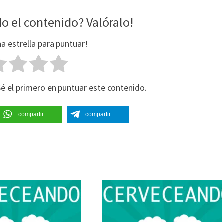
flec
o el contenido? Valóralo!
arri
na estrella para puntuar!
par
aum
o
Sé el primero en puntuar este contenido.
dism
el
compartir
compartir
vol