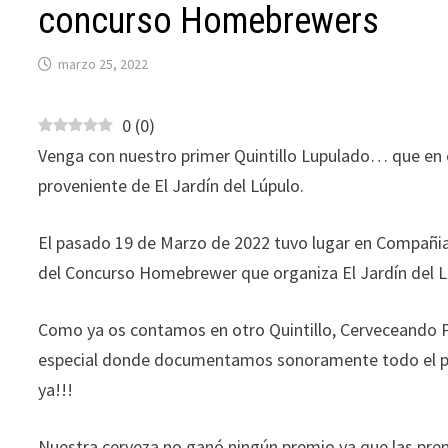
concurso Homebrewers
marzo 25, 2022
0
(
0
)
Venga con nuestro primer Quintillo Lupulado… que en é
proveniente de El Jardín del Lúpulo.
El pasado 19 de Marzo de 2022 tuvo lugar en Compañia 
del Concurso Homebrewer que organiza El Jardín del L
Como ya os contamos en otro Quintillo, Cerveceando 
especial donde documentamos sonoramente todo el proc
ya!!!
Nuestra cerveza no ganó ningún premio ya que las prem