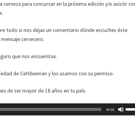
cerveza para concursar en la próxima edición y/o asistir c
e.
bre todo si nos dejas un comentario dónde escuches éste
l mensaje cervecero.
eguro que nos encuentras.
edad de Celtibeerian y los usamos con su permiso.
es de ser mayor de 18 años en tu país.
Util
00:00
las
tecl
de