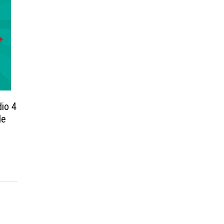
io 4
de