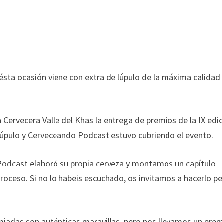
sta ocasión viene con extra de lúpulo de la máxima calidad
Cervecera Valle del Khas la entrega de premios de la IX edi
úpulo y Cerveceando Podcast estuvo cubriendo el evento.
Podcast elaboró su propia cerveza y montamos un capítulo
eso. Si no lo habeis escuchado, os invitamos a hacerlo p
iadas son auténticas maravillas, pero nos llevamos un prem