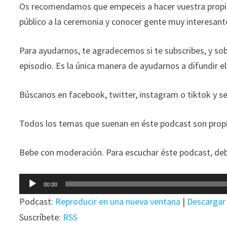
Os recomendamos que empeceis a hacer vuestra propia 
público a la ceremonia y conocer gente muy interesant
Para ayudarnos, te agradecemos si te subscribes, y so
episodio. Es la única manera de ayudarnos a difundir e
Búscanos en facebook, twitter, instagram o tiktok y s
Todos los temas que suenan en éste podcast son propi
Bebe con moderación. Para escuchar éste podcast, deb
Reproductor
00:00
de
Podcast:
Reproducir en una nueva ventana
|
Descargar
audio
Suscríbete:
RSS