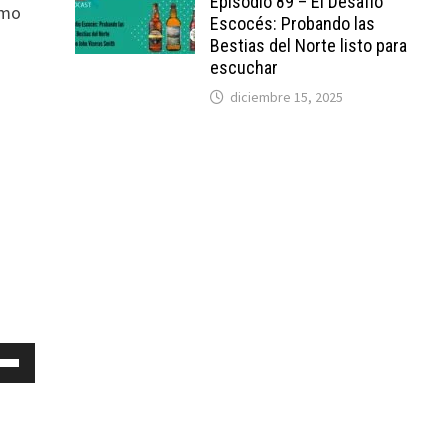
Episodio 89 – El Desafío
omo
Escocés: Probando las
Bestias del Norte listo para
escuchar
diciembre 15, 2025
iza
as